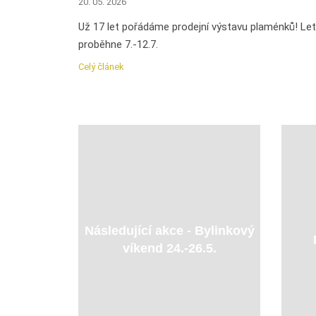
20. 05. 2026
Už 17 let pořádáme prodejní výstavu plaménků! Le
proběhne 7.-12.7.
Celý článek
Následující akce - Bylinkový
víkend 24.-26.5.