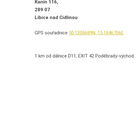
Kanín 116,
289 07
Libice nad Cidlinou
GPS souřadnice
50.1200689N, 15.1846706E
1 km od dálnice D11, EXIT 42 Poděbrady-východ