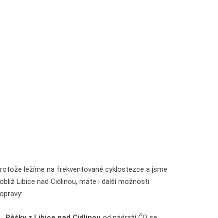
rotože ležíme na frekventované cyklostezce a jsme
oblíž Libice nad Cidlinou, máte i další možnosti
opravy:
Pěšky z Libice nad Cidlinou
od nádraží ČD se