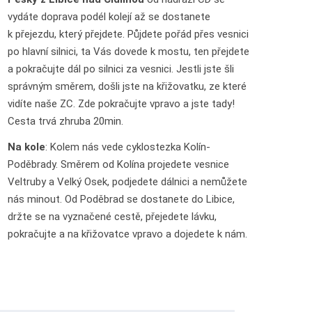
vydáte doprava podél kolejí až se dostanete
k přejezdu, který přejdete. Půjdete pořád přes vesnici
po hlavní silnici, ta Vás dovede k mostu, ten přejdete
a pokračujte dál po silnici za vesnici. Jestli jste šli
správným směrem, došli jste na křižovatku, ze které
vidíte naše ZC. Zde pokračujte vpravo a jste tady!
Cesta trvá zhruba 20min.
Na kole
: Kolem nás vede cyklostezka Kolín-
Poděbrady. Směrem od Kolína projedete vesnice
Veltruby a Velký Osek, podjedete dálnici a nemůžete
nás minout. Od Poděbrad se dostanete do Libice,
držte se na vyznačené cestě, přejedete lávku,
pokračujte a na křižovatce vpravo a dojedete k nám.