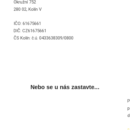
Okružní 752
280 02, Kolín V
IČO: 61675661
DIČ: CZ61675661
ČS Kolín: č.ú. 0433638309/0800
Nebo se u nás zastavte...
P
p
d