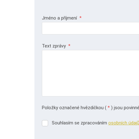
Jméno a příjmení
*
Text zprávy
*
Položky označené hvězdičkou (
*
) jsou povinné
Souhlasím se zpracováním
osobních údaj
Souhlasím
se
zpracováním