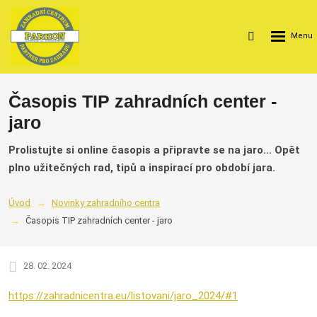
Rozbalení
Vyhledávání
menu
Časopis TIP zahradních center -
jaro
Prolistujte si online časopis a připravte se na jaro... Opět
plno užitečných rad, tipů a inspirací pro období jara.
Úvod
Novinky zahradního centra
Časopis TIP zahradních center - jaro
28. 02. 2024
https://zahradnicentra.eu/listovani/jaro_2024/#1