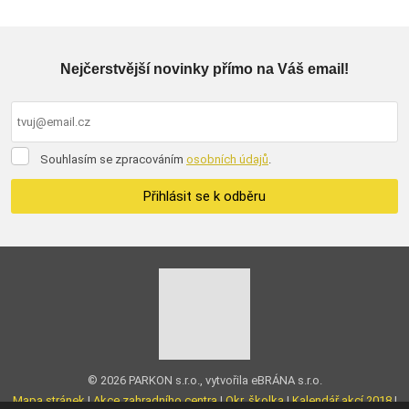
Nejčerstvější novinky přímo na Váš email!
Souhlasím
Souhlasím se zpracováním
osobních údajů
.
se
zpracováním
Přihlásit se k odběru
osobních
údajů
.
Formulář
se
nepodařilo
odeslat.
© 2026 PARKON s.r.o., vytvořila eBRÁNA s.r.o.
Mapa stránek
|
Akce zahradního centra
|
Okr. školka
|
Kalendář akcí 2018
|