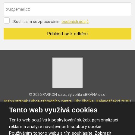
Souhlasím
Souhlasím se zpracováním
osobních údajů
.
se
zpracováním
Přihlásit se k odběru
osobních
údajů
.
Formulář
se
nepodařilo
odeslat.
© 2026 PARKON s.r.o., vytvořila eBRÁNA s.r.o.
Mapa stránek
|
Akce zahradního centra
|
Okr. školka
|
Kalendář akcí 2018
|
O nás
|
Kontakt
|
Podmínky použití
|
Facebook
Tento web využívá cookies
VYROBILA
Tento web používá k poskytování služeb, personalizaci
reklam a analýze návštěvnosti soubory cookie.
Používáním tohoto webu s tím souhlasíte.
Zobrazit