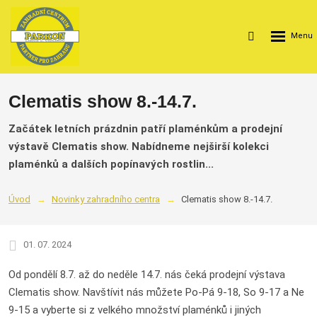
Rozbalení
Vyhledávání
menu
Clematis show 8.-14.7.
Začátek letních prázdnin patří plaménkům a prodejní
výstavě Clematis show. Nabídneme nejširší kolekci
plaménků a dalších popínavých rostlin...
Úvod
Novinky zahradního centra
Clematis show 8.-14.7.
01. 07. 2024
Od pondělí 8.7. až do neděle 14.7. nás čeká prodejní výstava
Clematis show. Navštívit nás můžete Po-Pá 9-18, So 9-17 a Ne
9-15 a vyberte si z velkého množství plaménků i jiných