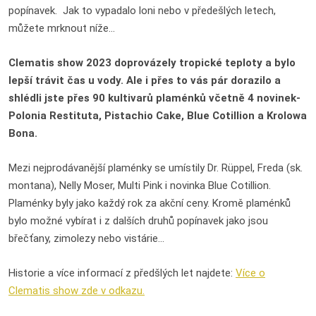
popínavek. Jak to vypadalo loni nebo v předešlých letech,
můžete mrknout níže...
Clematis show 2023 doprovázely tropické teploty a bylo
lepší trávit čas u vody. Ale i přes to vás pár dorazilo a
shlédli jste přes 90 kultivarů plaménků včetně 4 novinek-
Polonia Restituta, Pistachio Cake, Blue Cotillion a Krolowa
Bona.
Mezi nejprodávanější plaménky se umístily Dr. Rüppel, Freda (sk.
montana), Nelly Moser, Multi Pink i novinka Blue Cotillion.
Plaménky byly jako každý rok za akční ceny. Kromě plaménků
bylo možné vybírat i z dalších druhů popínavek jako jsou
břečťany, zimolezy nebo vistárie...
Historie a více informací z předšlých let najdete:
Více o
Clematis show zde v odkazu.