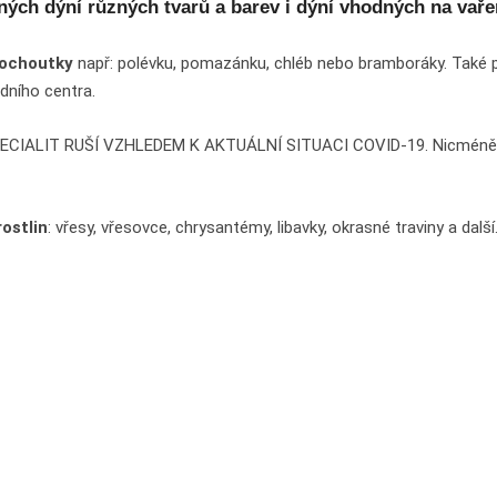
asných dýní různých tvarů a barev i dýní vhodných na vař
ochoutky
např: polévku, pomazánku, chléb nebo bramboráky. Také 
dního centra.
IT RUŠÍ VZHLEDEM K AKTUÁLNÍ SITUACI COVID-19. Nicméně si ne
ostlin
: vřesy, vřesovce, chrysantémy, libavky, okrasné traviny a další