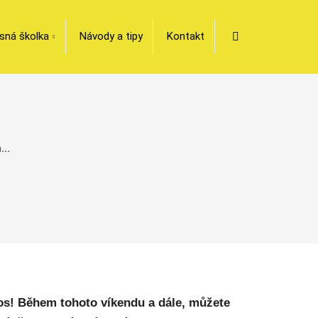
Vyhledávání
sná školka
Návody a tipy
Kontakt
..
tos! Během tohoto víkendu a dále, můžete