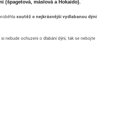
ení (špagetová, máslová a Hokaido).
proběhla
soutěž o nejkrásnější vydlabanou dýni
bude ochuzeni o dlabání dýní, tak se nebojte
.