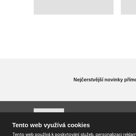
Nejčerstvější novinky přím
© 2026 PARKON s.r.o., vytvořila eB
Tento web využívá cookies
Mapa stránek
|
Akce zahradního c
Tento web používá k poskytování služeb, personalizaci rekla