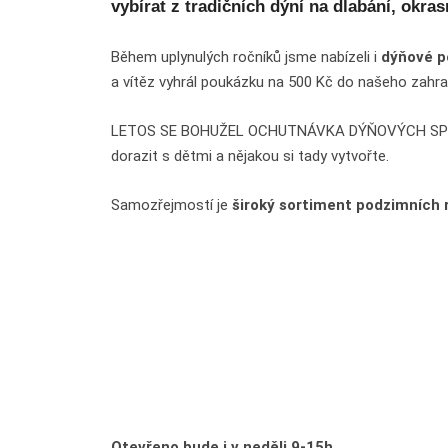
vybírat z tradičních dýní na dlabání, okr
Během uplynulých ročníků jsme nabízeli i
dýňové p
a vítěz vyhrál poukázku na 500 Kč do našeho zahra
LETOS SE BOHUŽEL OCHUTNÁVKA DÝŇOVÝCH SPECIAL
dorazit s dětmi a nějakou si tady vytvořte.
Samozřejmostí je
široký sortiment podzimních r
Otevřeno bude i v neděli 9-15h.