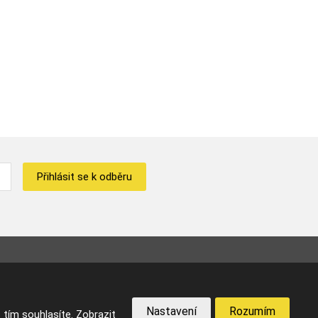
Přihlásit se k odběru
VYROBILA
cebook
Nastavení
Rozumím
 tím souhlasíte.
Zobrazit