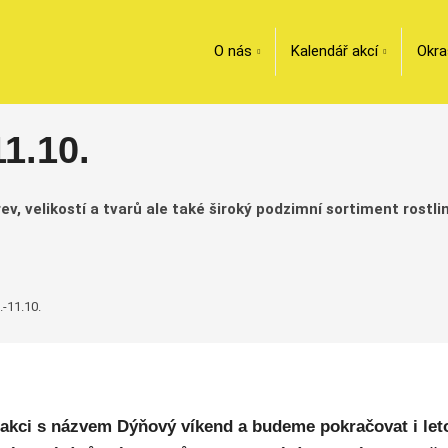
O nás
Kalendář akcí
Okra
1.10.
, velikostí a tvarů ale také široký podzimní sortiment rostlin.
.-11.10.
u akci s názvem Dýňový víkend a budeme pokračovat i le