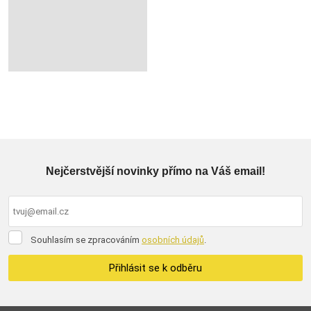
Nejčerstvější novinky přímo na Váš email!
Souhlasím
Souhlasím se zpracováním
osobních údajů
.
se
zpracováním
Přihlásit se k odběru
osobních
údajů
.
Formulář