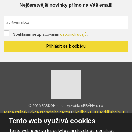
Nejčerstvější novinky přímo na Váš email!
Souhlasím
Souhlasím se zpracováním
osobních údajů
.
se
zpracováním
Přihlásit se k odběru
osobních
údajů
.
Formulář
se
nepodařilo
odeslat.
© 2026 PARKON s.r.o., vytvořila eBRÁNA s.r.o.
Mapa stránek
|
Akce zahradního centra
|
Okr. školka
|
Kalendář akcí 2018
|
O nás
|
Kontakt
|
Podmínky použití
|
Facebook
Tento web využívá cookies
VYROBILA
Tento web používá k poskytování služeb, personalizaci