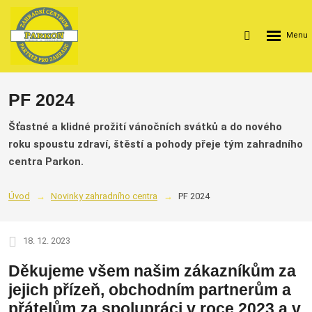
Rozbalení
Vyhledávání
menu
PF 2024
Šťastné a klidné prožití vánočních svátků a do nového
roku spoustu zdraví, štěstí a pohody přeje tým zahradního
centra Parkon.
Úvod
Novinky zahradního centra
PF 2024
18. 12. 2023
Děkujeme všem našim zákazníkům za
jejich přízeň, obchodním partnerům a
přátelům za spolupráci v roce 2023 a v