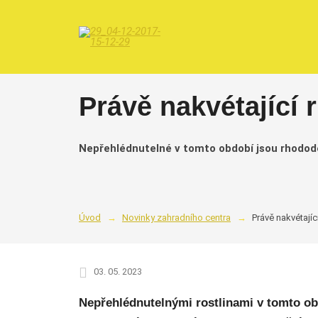
Právě nakvétající
Nepřehlédnutelné v tomto období jsou rhodode
Úvod
Novinky zahradního centra
Právě nakvétají
03. 05. 2023
Nepřehlédnutelnými rostlinami v tomto ob