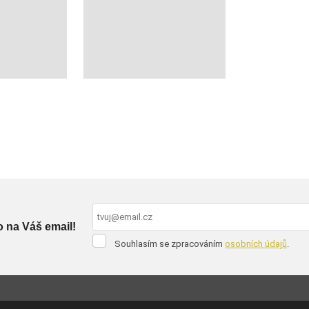
o na Váš email!
Souhlasím
Souhlasím se zpracováním
osobních údajů
.
se
Formulář
zpracováním
osobních
se
údajů
.
nepodařilo