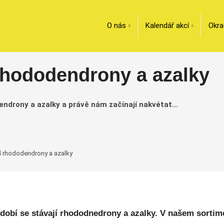
O nás
Kalendář akcí
Okra
 rhododendrony a azalky
ndrony a azalky a právě nám začínají nakvétat...
cí rhododendrony a azalky
dobí se stávají rhododnedrony a azalky. V našem sortim