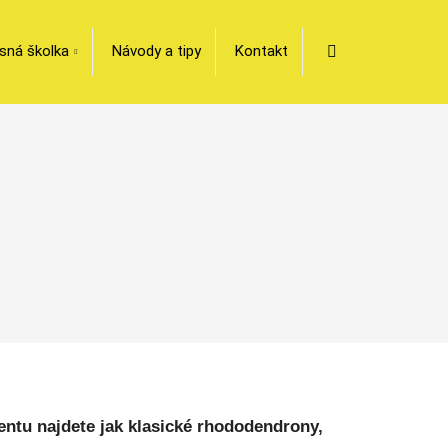
Vyhledávání
sná školka
Návody a tipy
Kontakt
entu najdete jak klasické rhododendrony,