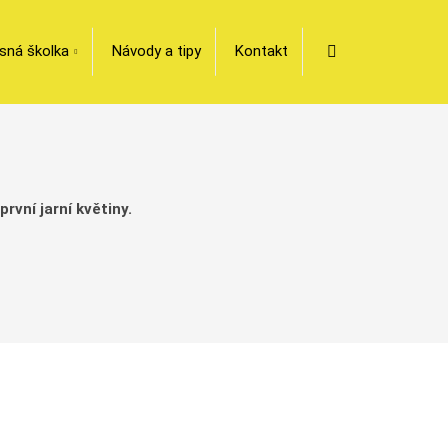
Vyhledávání
sná školka
Návody a tipy
Kontakt
rvní jarní květiny.