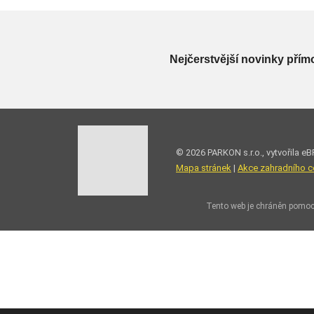
Nejčerstvější novinky přím
© 2026 PARKON s.r.o., vytvořila eB
Mapa stránek
|
Akce zahradního c
Tento web je chráněn pomoc