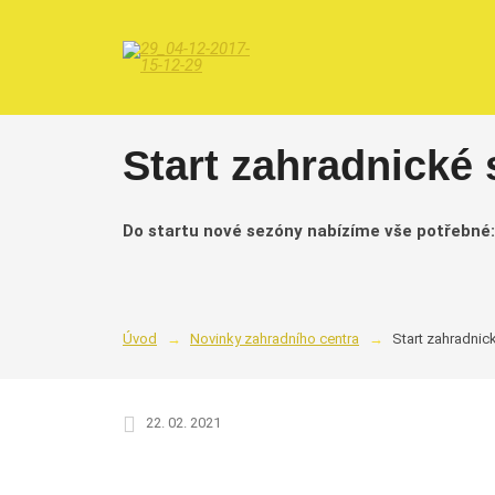
Start zahradnické
Do startu nové sezóny nabízíme vše potřebné: su
Úvod
Novinky zahradního centra
Start zahradnick
22. 02. 2021