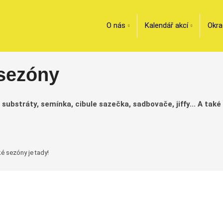
O nás
Kalendář akcí
Okra
 sezóny
bstráty, semínka, cibule sazečka, sadbovače, jiffy... A také p
é sezóny je tady!