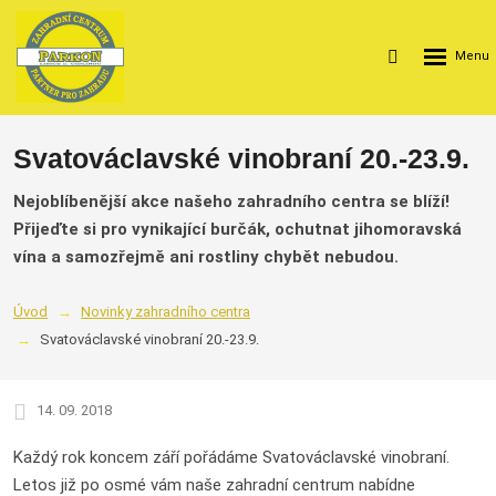
Rozbalení
Vyhledávání
menu
Svatováclavské vinobraní 20.-23.9.
Nejoblíbenější akce našeho zahradního centra se blíží!
Přijeďte si pro vynikající burčák, ochutnat jihomoravská
vína a samozřejmě ani rostliny chybět nebudou.
Úvod
Novinky zahradního centra
Svatováclavské vinobraní 20.-23.9.
14. 09. 2018
Každý rok koncem září pořádáme Svatováclavské vinobraní.
Letos již po osmé vám naše zahradní centrum nabídne