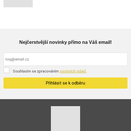
Nejčerstvější novinky přímo na Váš email!
Souhlasím
Souhlasím se zpracováním
osobních údajů
.
se
zpracováním
Přihlásit se k odběru
osobních
údajů
.
Formulář
se
nepodařilo
odeslat.