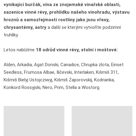
vynikající burčák, vína ze znojemské vinařské oblasti,
sazenice vinné révy, prohlídku našeho vinohradu, výstavu
hroznů a samozřejmostí rostliny jako jsou vřesy,
chrysantémy, astry
a další se kterými vytvoříte podzimní
truhlíky.
Letos nabízíme
18 odrůd vinné révy, stolní i moštové:
Alden, Arkadia, Agat Donski, Canadice, Chrupka zlota, Einset
Seedless, Frumosa Albae, Iličevski, Interlaken, Kišmiš 311,
Kišmiš Bielyj Ustojcziwyj, Kišmiš Zaporovskij, Kodrianka,
Konkord Rossyjski, Nero, Prim, Stella a Wostorg.