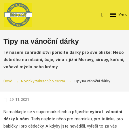
Rozbalení
Vyhledávání
menu
Tipy na vánoční dárky
I v našem zahradnictví pořídíte dárky pro své blízké: Něco
dobrého na mlsání, čaje, vína z jižní Moravy, sirupy, koření,
voňavá mýdla nebo krémy...
Úvod
Novinky zahradního centra
Tipy na vánoční dárky
29. 11. 2021
Nemačkejte se v supermarketech a
přijeďte vybrat vánoční
dárky k nám
. Tady najdete něco pro maminku, pro tatínka, pro
babičky i pro dědečky. A kdyby jste nevěděli, vyřeší to za vás