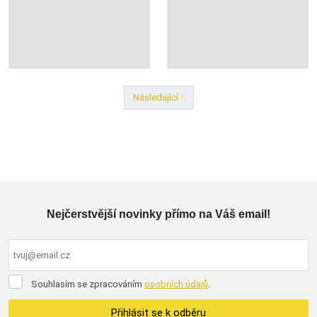
Následující
Předchozí
Nejčerstvější novinky přímo na Váš email!
Souhlasím
Souhlasím se zpracováním
osobních údajů
.
se
zpracováním
Přihlásit se k odběru