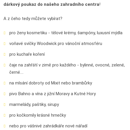
dárkový poukaz do našeho zahradního centra
!
A z čeho tedy můžete vybírat?
pro ženy kosmetiku - tělové krémy, šampóny, luxusní mýdla
voňavé svíčky Woodwick pro vánoční atmosféru
pro kuchaře koření
čaje na zahřátí v zimě pro každého - bylinné, ovocné, zelené,
černé....
na mlsání dobroty od Mixit nebo brambůrky
pivo Bahno a vína z jižní Moravy a Kutné Hory
marmelády, paštiky, sirupy
pro kočkomily krásné hrnečky
nebo pro vášnivé zahrádkáře nové nářadí