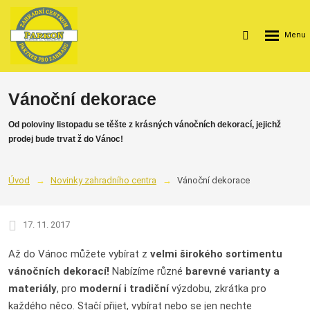
Rozbalení
Vyhledávání
menu
Vánoční dekorace
Od poloviny listopadu se těšte z krásných vánočních dekorací, jejichž
prodej bude trvat ž do Vánoc!
Úvod
Novinky zahradního centra
Vánoční dekorace
17. 11. 2017
Až do Vánoc můžete vybírat z
velmi širokého sortimentu
vánočních dekorací!
Nabízíme různé
barevné varianty a
materiály
, pro
moderní i tradiční
výzdobu, zkrátka pro
každého něco. Stačí přijet, vybírat nebo se jen nechte