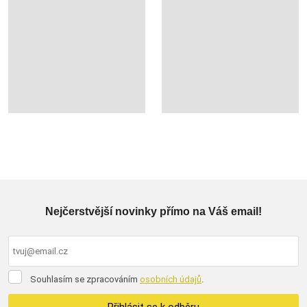
Nejčerstvější novinky přímo na Váš email!
Souhlasím
Souhlasím se zpracováním
osobních údajů
.
se
zpracováním