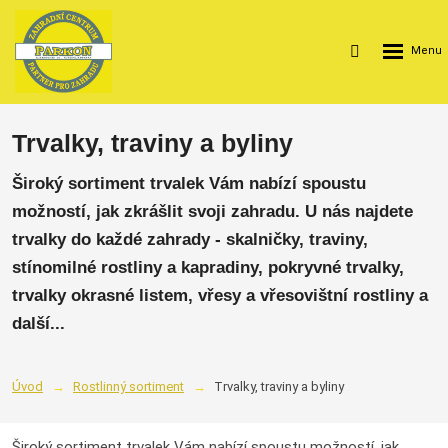
Rozbalení
Vyhledávání
menu
Trvalky, traviny a byliny
Široký sortiment trvalek Vám nabízí spoustu
možností, jak zkrášlit svoji zahradu. U nás najdete
trvalky do každé zahrady - skalničky, traviny,
stínomilné rostliny a kapradiny, pokryvné trvalky,
trvalky okrasné listem, vřesy a vřesovištní rostliny a
další...
Úvod
Rostlinný sortiment
Trvalky, traviny a byliny
Široký sortiment trvalek Vám nabízí spoustu možností, jak