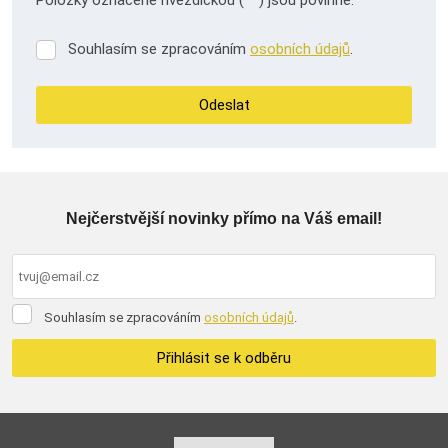
Položky označené hvězdičkou (
*
) jsou povinné.
Souhlasím se zpracováním
osobních údajů
.
Souhlasím
se
zpracováním
Odeslat
osobních
údajů
.
Formulář
se
nepodařilo
Nejčerstvější novinky přímo na Váš email!
odeslat.
Souhlasím
Souhlasím se zpracováním
osobních údajů
.
se
zpracováním
Přihlásit se k odběru
osobních
údajů
.
Formulář
se